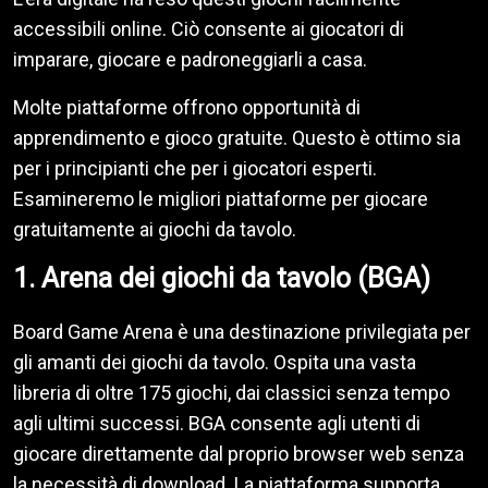
accessibili online. Ciò consente ai giocatori di
imparare, giocare e padroneggiarli a casa.
Molte piattaforme offrono opportunità di
apprendimento e gioco gratuite. Questo è ottimo sia
per i principianti che per i giocatori esperti.
Esamineremo le migliori piattaforme per giocare
gratuitamente ai giochi da tavolo.
1. Arena dei giochi da tavolo (BGA)
Board Game Arena è una destinazione privilegiata per
gli amanti dei giochi da tavolo. Ospita una vasta
libreria di oltre 175 giochi, dai classici senza tempo
agli ultimi successi. BGA consente agli utenti di
giocare direttamente dal proprio browser web senza
la necessità di download. La piattaforma supporta