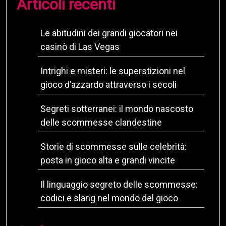
Articoli recenti
Le abitudini dei grandi giocatori nei
casinò di Las Vegas
Intrighi e misteri: le superstizioni nel
gioco d’azzardo attraverso i secoli
Segreti sotterranei: il mondo nascosto
delle scommesse clandestine
Storie di scommesse sulle celebrità:
posta in gioco alta e grandi vincite
Il linguaggio segreto delle scommesse:
codici e slang nel mondo del gioco