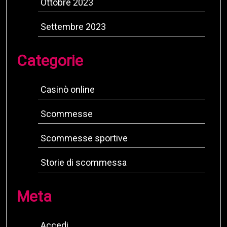
Ottobre 2023
Settembre 2023
Categorie
Casinò online
Scommesse
Scommesse sportive
Storie di scommessa
Meta
Accedi