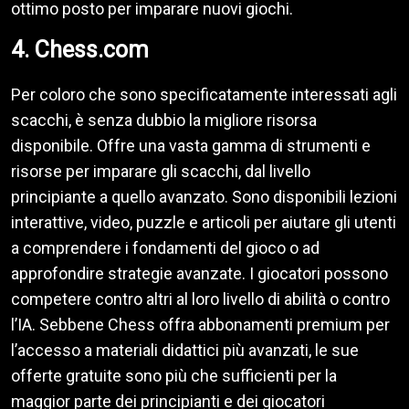
ottimo posto per imparare nuovi giochi.
4. Chess.com
Per coloro che sono specificatamente interessati agli
scacchi, è senza dubbio la migliore risorsa
disponibile. Offre una vasta gamma di strumenti e
risorse per imparare gli scacchi, dal livello
principiante a quello avanzato. Sono disponibili lezioni
interattive, video, puzzle e articoli per aiutare gli utenti
a comprendere i fondamenti del gioco o ad
approfondire strategie avanzate. I giocatori possono
competere contro altri al loro livello di abilità o contro
l’IA. Sebbene Chess offra abbonamenti premium per
l’accesso a materiali didattici più avanzati, le sue
offerte gratuite sono più che sufficienti per la
maggior parte dei principianti e dei giocatori