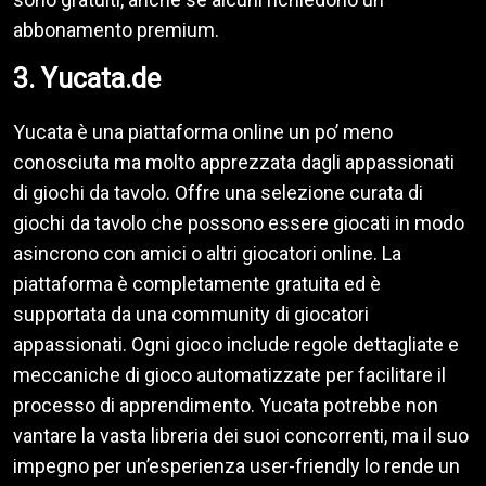
abbonamento premium.
3. Yucata.de
Yucata è una piattaforma online un po’ meno
conosciuta ma molto apprezzata dagli appassionati
di giochi da tavolo. Offre una selezione curata di
giochi da tavolo che possono essere giocati in modo
asincrono con amici o altri giocatori online. La
piattaforma è completamente gratuita ed è
supportata da una community di giocatori
appassionati. Ogni gioco include regole dettagliate e
meccaniche di gioco automatizzate per facilitare il
processo di apprendimento. Yucata potrebbe non
vantare la vasta libreria dei suoi concorrenti, ma il suo
impegno per un’esperienza user-friendly lo rende un