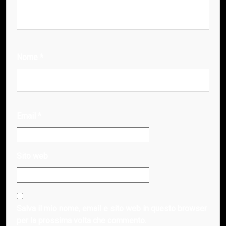
Nome
*
Email
*
Sito web
Salva il mio nome, email e sito web in questo browser
per la prossima volta che commento.