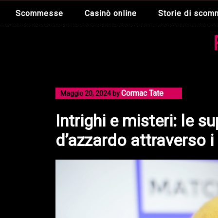
Skip
Scommesse
Casinò online
Storie di sco
to
content
Cormac Tate
Maggio 20, 2024
by
Intrighi e misteri: le s
d’azzardo attraverso i