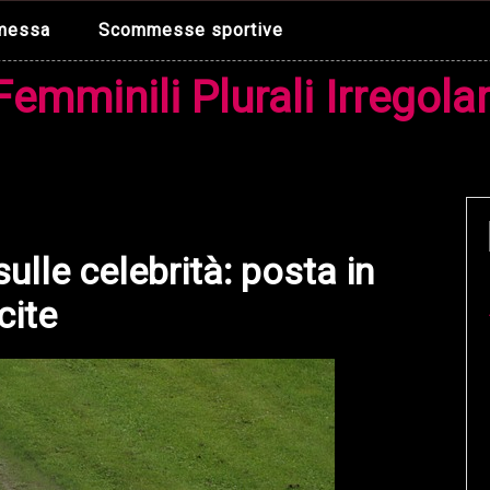
mmessa
Scommesse sportive
Femminili Plurali Irregolar
lle celebrità: posta in
cite