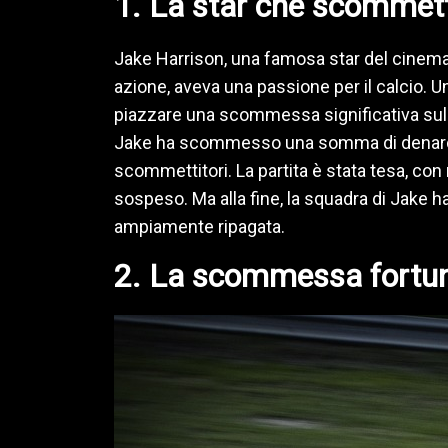
1. La star che scommett
Jake Harrison, una famosa star del cinema n
azione, aveva una passione per il calcio. Un
piazzare una scommessa significativa sulla
Jake ha scommesso una somma di denaro s
scommettitori. La partita è stata tesa, con
sospeso. Ma alla fine, la squadra di Jake h
ampiamente ripagata.
2. La scommessa fortun