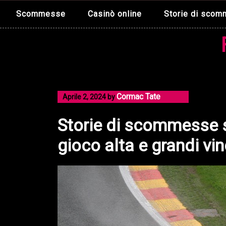
Skip
Scommesse
Casinò online
Storie di sco
to
content
Cormac Tate
Aprile 2, 2024
by
Storie di scommesse su
gioco alta e grandi vin