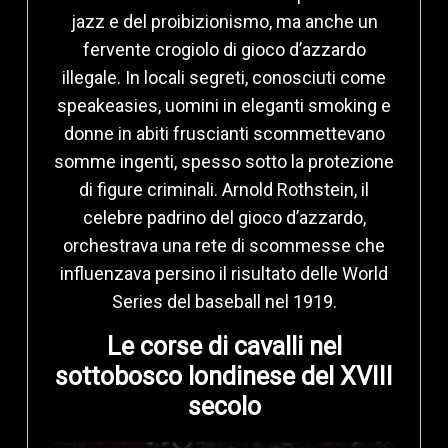
jazz e del proibizionismo, ma anche un
fervente crogiolo di gioco d’azzardo
illegale. In locali segreti, conosciuti come
speakeasies, uomini in eleganti smoking e
donne in abiti fruscianti scommettevano
somme ingenti, spesso sotto la protezione
di figure criminali. Arnold Rothstein, il
celebre padrino del gioco d’azzardo,
orchestrava una rete di scommesse che
influenzava persino il risultato delle World
Series del baseball nel 1919.
Le corse di cavalli nel
sottobosco londinese del XVIII
secolo