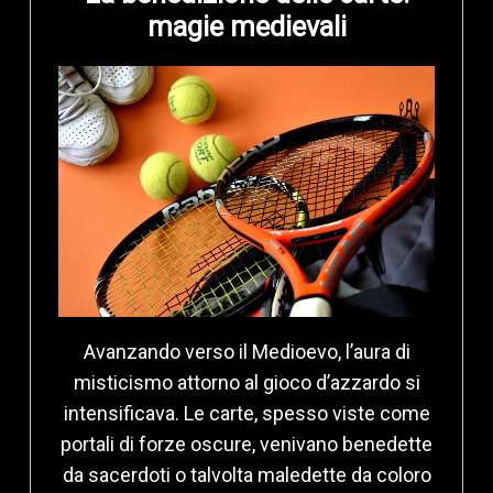
magie medievali
Avanzando verso il Medioevo, l’aura di
misticismo attorno al gioco d’azzardo si
intensificava. Le carte, spesso viste come
portali di forze oscure, venivano benedette
da sacerdoti o talvolta maledette da coloro