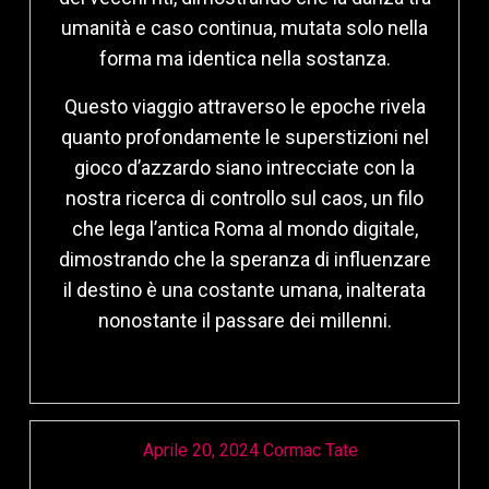
umanità e caso continua, mutata solo nella
forma ma identica nella sostanza.
Questo viaggio attraverso le epoche rivela
quanto profondamente le superstizioni nel
gioco d’azzardo siano intrecciate con la
nostra ricerca di controllo sul caos, un filo
che lega l’antica Roma al mondo digitale,
dimostrando che la speranza di influenzare
il destino è una costante umana, inalterata
nonostante il passare dei millenni.
Aprile 20, 2024
Cormac Tate