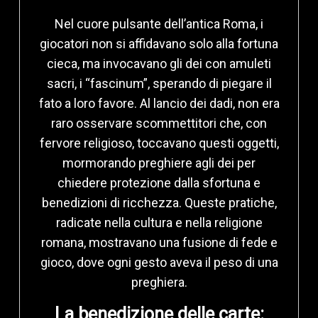
Nel cuore pulsante dell’antica Roma, i
giocatori non si affidavano solo alla fortuna
cieca, ma invocavano gli dei con amuleti
sacri, i “fascinum”, sperando di piegare il
fato a loro favore. Al lancio dei dadi, non era
raro osservare scommettitori che, con
fervore religioso, toccavano questi oggetti,
mormorando preghiere agli dei per
chiedere protezione dalla sfortuna e
benedizioni di ricchezza. Queste pratiche,
radicate nella cultura e nella religione
romana, mostravano una fusione di fede e
gioco, dove ogni gesto aveva il peso di una
preghiera.
La benedizione delle carte: