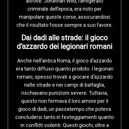
altrove. Jonathan Wild, famigerato
criminale dell’epoca, era noto per
manipolare queste corse, assicurandosi
che il risultato fosse sempre a suo favore.
Dai dadi alle strade: il gioco
d’azzardo dei legionari romani
Anche nell’antica Roma, il gioco d’azzardo
era tanto diffuso quanto proibito. I legionari
romani, spesso trovati a giocare d’azzardo
nelle strade e nei campi di battaglia,
rischiavano punizioni severe. Tuttavia,
questo non fermava il loro amore per il
gioco di dadi, un passatempo che poteva
concludersi tanto in festeggiamenti quanto
in conflitti violenti. Questi giochi, oltre a