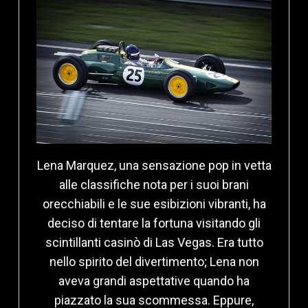
Lena Marquez, una sensazione pop in vetta
alle classifiche nota per i suoi brani
orecchiabili e le sue esibizioni vibranti, ha
deciso di tentare la fortuna visitando gli
scintillanti casinò di Las Vegas. Era tutto
nello spirito del divertimento; Lena non
aveva grandi aspettative quando ha
piazzato la sua scommessa. Eppure,