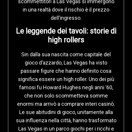
scommettitori a Las Vegas si immergono
in una realtà dove il rischio è il prezzo
dell’ingresso.
Le leggende dei tavoli: storie di
high rollers
Sin dalla sua nascita come capitale del
gioco d’azzardo, Las Vegas ha visto
passare figure che hanno definito cosa
significa essere un high roller. Uno dei più
famosi fu Howard Hughes negli anni ’60,
che non solo scommetteva somme
enormi ma arrivò a comprare interi casinò.
Le sue abitudini di gioco, unitamente alla
sua influenza nella città, hanno trasformato
Las Vegas in un parco giochi per i ricchi e