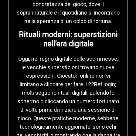
concretezza del gioco, dove il
soprannaturale e il quotidiano si incontrano
nella speranza di un colpo di fortuna.
Rituali moderni: superstizioni
nell’era digitale
Oggi, nel regno digitale delle scommesse,
le vecchie superstizioni trovano nuove
espressioni. Giocatori online non si
limitano a cliccare per fare il 22Bet login;
molti seguono rituali digitali, pulendo lo
schermo o cliccando un numero fortunato
di volte prima di iniziare una sessione di
gioco. Queste pratiche moderne, sebbene
tecnologicamente aggiornate, sono echi
dei vecchi riti, dimostrando che la danza tra