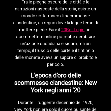
Tra le pieghe oscure delle città e le
narrazioni nascoste della storia, esiste un
mondo sotterraneo di scommesse
clandestine, un regno dove la legge teme di
mettere piede. Fare il
20Bet Login
per
scommettere online potrebbe sembrare
un’azione quotidiana e sicura, ma un
tempo, il fruscio delle carte e il tintinnio
delle monete aveva un sapore di proibito e
pericolo.
L’epoca d’oro delle
scommesse clandestine: New
York negli anni ’20
Durante il ruggente decennio del 1920,
New York non era solo il cuore pulsante del