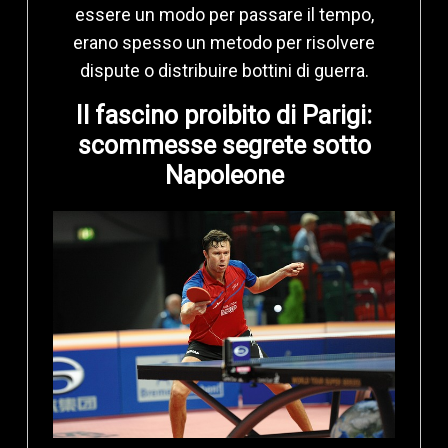
essere un modo per passare il tempo,
erano spesso un metodo per risolvere
dispute o distribuire bottini di guerra.
Il fascino proibito di Parigi:
scommesse segrete sotto
Napoleone