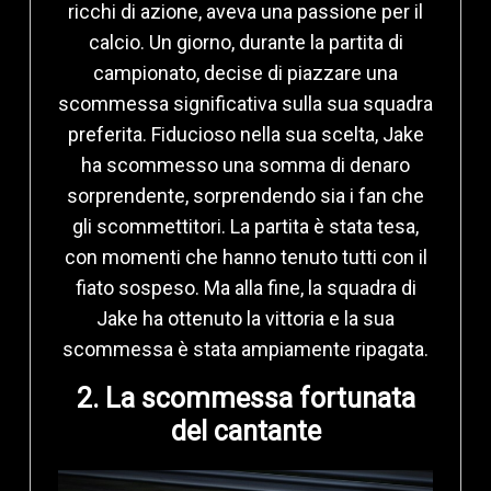
ricchi di azione, aveva una passione per il
calcio. Un giorno, durante la partita di
campionato, decise di piazzare una
scommessa significativa sulla sua squadra
preferita. Fiducioso nella sua scelta, Jake
ha scommesso una somma di denaro
sorprendente, sorprendendo sia i fan che
gli scommettitori. La partita è stata tesa,
con momenti che hanno tenuto tutti con il
fiato sospeso. Ma alla fine, la squadra di
Jake ha ottenuto la vittoria e la sua
scommessa è stata ampiamente ripagata.
2. La scommessa fortunata
del cantante